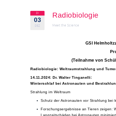
DI
Radiobiologie
03
Meet the Science
DEZ
GSI Helmholtz
Pr
(Teilnahme von Schül
Radiobiologie: Weltraumstrahlung und Tumor
14.11.2024: Dr. Walter Tinganelli:
Winterschlaf bei Astronauten und Bestrahlun
Strahlung im Weltraum
Schutz der Astronauten vor Strahlung bei 
Forschungsergebnisse an Tieren zeigen: W
Langzeitschäden bei Astronauten minimie