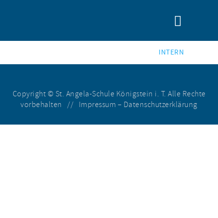
INTERN
Copyright © St. Angela-Schule Königstein i. T. Alle Rechte
vorbehalten //
Impressum
–
Datenschutzerklärung