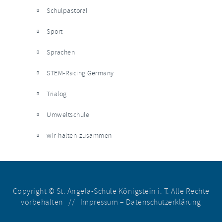
Schulpastoral
Sport
Sprachen
STEM-Racing Germany
Trialog
Umweltschule
wir-halten-zusammen
Copyright © St. Angela-Schule Königstein i. T. Alle Rechte
vorbehalten //
Impressum
–
Datenschutzerklärung