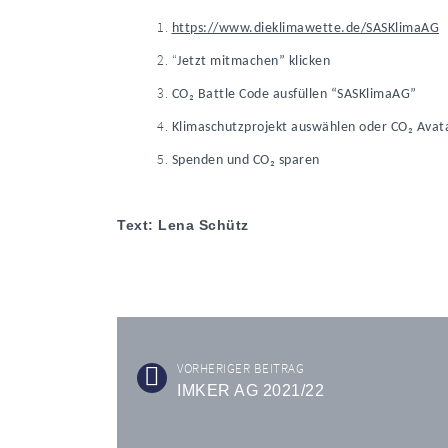
https://www.dieklimawette.de/SASKlimaAG
“
Jetzt mitmachen” klicken
CO₂
Battle Code ausfüllen “SASKlimaAG”
Klimaschutzprojekt auswählen oder
CO₂ Avata
Spenden und
CO₂
sparen
Text: Lena Schütz
VORHERIGER BEITRAG
IMKER AG 2021/22