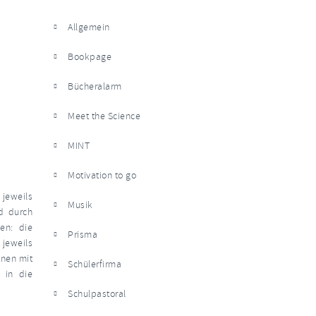
Allgemein
Bookpage
Bücheralarm
Meet the Science
MINT
Motivation to go
 jeweils
Musik
d durch
gen: die
Prisma
jeweils
onen mit
Schülerfirma
 in die
Schulpastoral