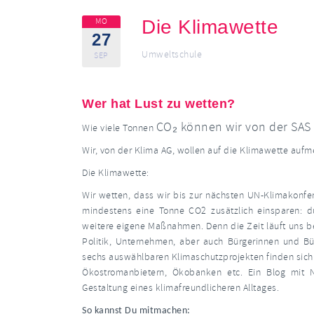
MO
Die Klimawette
27
Umweltschule
SEP
Wer hat Lust zu wetten?
CO₂ können wir von der SAS 
Wie viele Tonnen
Wir, von der Klima AG, wollen auf die Klimawette au
Die Klimawette:
Wir wetten, dass wir bis zur nächsten UN-Klimakonf
mindestens eine Tonne CO2 zusätzlich einsparen: 
weitere eigene Maßnahmen. Denn die Zeit läuft uns b
Politik, Unternehmen, aber auch Bürgerinnen und B
sechs auswählbaren Klimaschutzprojekten finden sich
Ökostromanbietern, Ökobanken etc. Ein Blog mit N
Gestaltung eines klimafreundlicheren Alltages.
So kannst Du mitmachen: