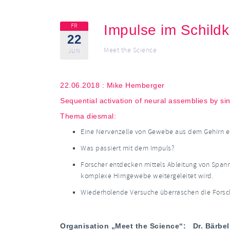
FR
Impulse im Schildk
22
Meet the Science
JUN
22.06.2018 : Mike Hemberger
Sequential activation of neural assemblies by sin
Thema diesmal:
Eine Nervenzelle von Gewebe aus dem Gehirn ei
Was passiert mit dem Impuls?
Forscher entdecken mittels Ableitung von Span
komplexe Hirngewebe weitergeleitet wird.
Wiederholende Versuche überraschen die Forsc
Organisation „Meet the Science“: Dr. Bärbel 