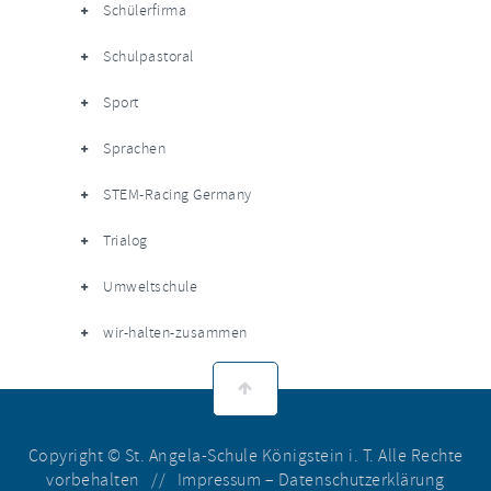
Schülerfirma
Schulpastoral
Sport
Sprachen
STEM-Racing Germany
Trialog
Umweltschule
wir-halten-zusammen
Copyright © St. Angela-Schule Königstein i. T. Alle Rechte
vorbehalten //
Impressum
–
Datenschutzerklärung