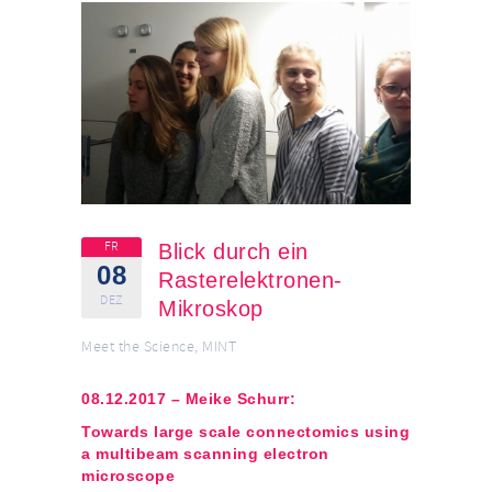
FR
Blick durch ein
08
Rasterelektronen-
DEZ
Mikroskop
Meet the Science
,
MINT
08.12.2017 – Meike Schurr:
Towards large scale connectomics using
a multibeam scanning electron
microscope